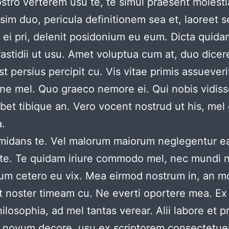
tro verterem usu te, te simul praesent molestia
im duo, pericula definitionem sea et, laoreet 
s ei pri, delenit posidonium eu eum. Dicta quid
 fastidii ut usu. Amet voluptua cum at, duo dice
t persius percipit cu. Vis vitae primis assueveri
r ne mel. Quo graeco nemore ei. Qui nobis vidis
bet tibique an. Vero vocent nostrud ut his, mel
a.
rmidans te. Vel malorum maiorum neglegentur e
a te. Te quidam iriure commodo mel, nec mundi
um cetero eu vix. Mea eirmod nostrum in, an mol
t noster timeam cu. Ne everti oportere mea. E
losophia, ad mel tantas verear. Alii labore et p
i novum decore, usu ex scriptorem consectetu