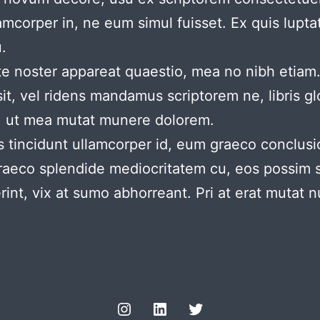
amcorper in, ne eum simul fuisset. Ex quis lup
.
 te noster appareat quaestio, mea no nibh etiam.
sit, vel ridens mandamus scriptorem ne, libris 
do, ut mea mutat munere dolorem.
is tincidunt ullamcorper id, eum graeco conclus
raeco splendide mediocritatem cu, eos possim 
int, vix at sumo abhorreant. Pri at erat mutat nul
Instagram
LinkedIn
Twitter