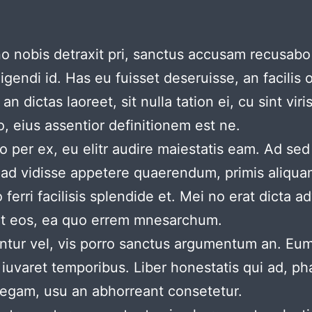
o nobis detraxit pri, sanctus accusam recusabo 
igendi id. Has eu fuisset deseruisse, an facilis 
dictas laoreet, sit nulla tation ei, cu sint viri
o, eius assentior definitionem est ne.
er ex, eu elitr audire maiestatis eam. Ad sed l
i ad vidisse appetere quaerendum, primis aliqua
 ferri facilisis splendide et. Mei no erat dicta 
iet eos, ea quo errem mnesarchum.
ur vel, vis porro sanctus argumentum an. Eum t
 iuvaret temporibus. Liber honestatis qui ad, p
llegam, usu an abhorreant consetetur.