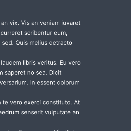
an vix. Vis an veniam iuvaret
ocurreret scribentur eum,
s sed. Quis melius detracto
audem libris veritus. Eu vero
m saperet no sea. Dicit
adversarium. In essent dolorum
e vero exerci constituto. At
haedrum senserit vulputate an