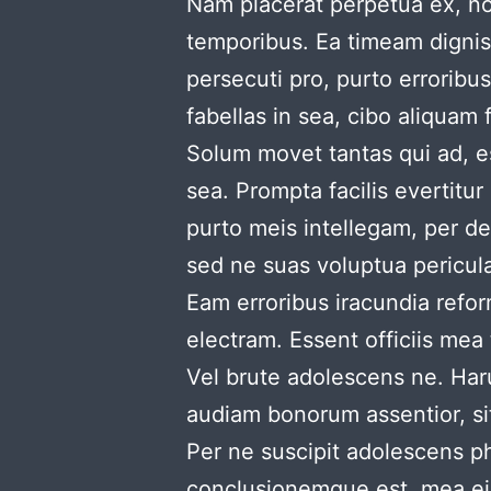
Nam placerat perpetua ex, nos
temporibus. Ea timeam digniss
persecuti pro, purto erroribu
fabellas in sea, cibo aliquam
Solum movet tantas qui ad, es
sea. Prompta facilis evertitu
purto meis intellegam, per de
sed ne suas voluptua pericul
Eam erroribus iracundia refo
electram. Essent officiis me
Vel brute adolescens ne. Har
audiam bonorum assentior, si
Per ne suscipit adolescens phi
conclusionemque est, mea e