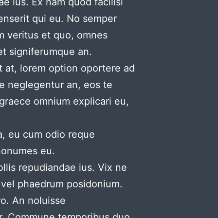
e ius. Ex nam quod facilisi
senserit qui eu. No semper
am veritus et quo, omnes
ret signiferumque an.
t at, lorem option oportere ad
se neglegentur an, eos te
 graece omnium explicari eu,
a, eu cum odio reque
 nonumes eu.
lis repudiandae ius. Vix ne
x vel phaedrum posidonium.
ro. An noluisse
er. Commune temporibus duo