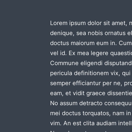
Lorem ipsum dolor sit amet, n
denique, sea nobis ornatus el
doctus maiorum eum in. Cum an 
vel id. Ex mea legere quaesti
Commune eligendi disputando p
pericula definitionem vix, qu
semper efficiantur per ne, pro
eam, et vidit graece dissent
No assum detracto consequunt
mei doctus torquatos, nam in
vim. An est clita audiam inte